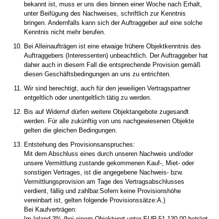
bekannt ist, muss er uns dies binnen einer Woche nach Erhalt,
unter Beifügung des Nachweises, schriftlich zur Kenntnis
bringen. Andernfalls kann sich der Auftraggeber auf eine solche
Kenntnis nicht mehr berufen.
Bei Alleinaufträgen ist eine etwaige frühere Objektkenntnis des
Auftraggebers (Interessenten) unbeachtlich. Der Auftraggeber hat
daher auch in diesem Fall die entsprechende Provision gemäß
diesen Geschäftsbedingungen an uns zu entrichten.
Wir sind berechtigt, auch für den jeweiligen Vertragspartner
entgeltlich oder unentgeltlich tätig zu werden.
Bis auf Widerruf dürfen weitere Objektangebote zugesandt
werden. Für alle zukünftig von uns nachgewiesenen Objekte
gelten die gleichen Bedingungen.
Entstehung des Provisionsanspruches:
Mit dem Abschluss eines durch unseren Nachweis und/oder
unsere Vermittlung zustande gekommenen Kauf-, Miet- oder
sonstigen Vertrages, ist die angegebene Nachweis- bzw.
Vermittlungsprovision am Tage des Vertragsabschlusses
verdient, fällig und zahlbar.Sofern keine Provisionshöhe
vereinbart ist, gelten folgende Provisionssätze:A.)
Bei Kaufverträgen:
Im Inland 3% (bei einem Objektwert unter EUR 51.130,00 beträgt