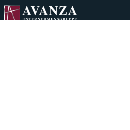
AVANZA GmbH & Co. KG
Schießgrabenstrasse 14
86150 Augsburg
T
0821 455447- 0
F
0821 455447- 22
E
info@avanza-gruppe.de
Geschäftszeiten
Montag: nach Vereinbarung
Dienstag: 10 bis 15 Uhr
Mittwoch: 15 bis 19 Uhr
Donnerstag: 10 bis 15 Uhr