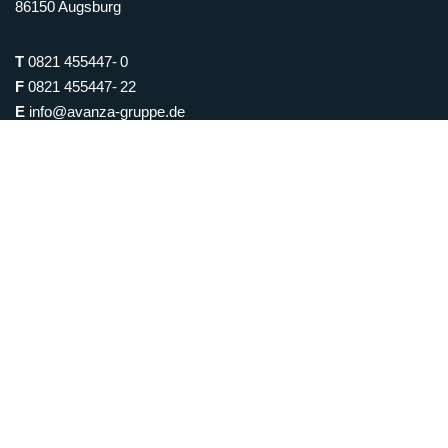
86150 Augsburg
T
0821 455447- 0
F
0821 455447- 22
E
info@avanza-gruppe.de
Geschäftszeiten
Montag: nach Vereinbarung
Dienstag: 10 bis 15 Uhr
Mittwoch: 15 bis 19 Uhr
Donnerstag: 10 bis 15 Uhr
Freitag: nach Vereinbarung
… oder schicken Sie uns jederzeit eine E-Mail
Kontaktieren Sie uns per Hotline
0800 – 86 150 14
(Montag-Sonntag: 9 – 20 Uhr)