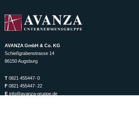
AVANZA GmbH & Co. KG
Schießgrabenstrasse 14
86150 Augsburg
T
0821 455447- 0
F
0821 455447- 22
E
info@avanza-gruppe.de
Geschäftszeiten
Montag: nach Vereinbarung
Dienstag: 10 bis 15 Uhr
Mittwoch: 15 bis 19 Uhr